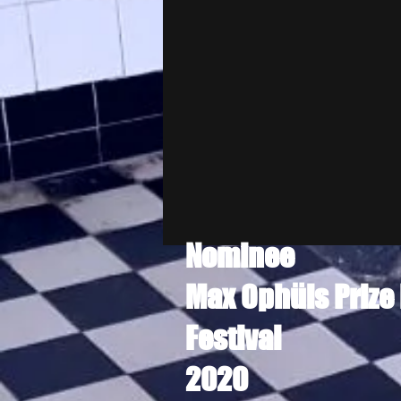
Nominee
Max Ophüls Prize 
Festival
2020