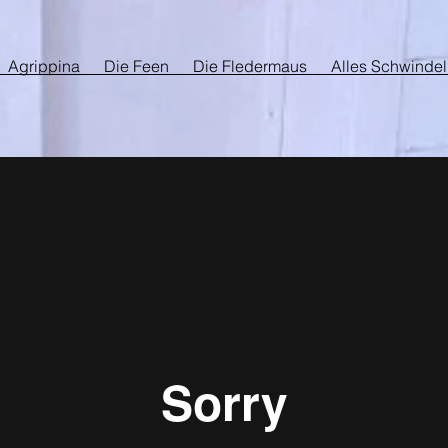
Agrippina
Die Feen
Die Fledermaus
Alles Schwindel