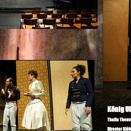
König U
Thalia Theat
Director
Klöf