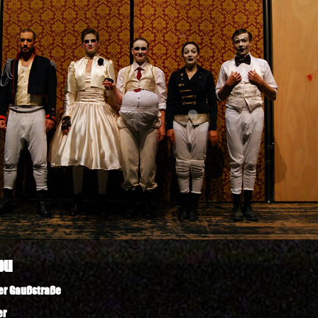
bu
er Gaußstraße
er